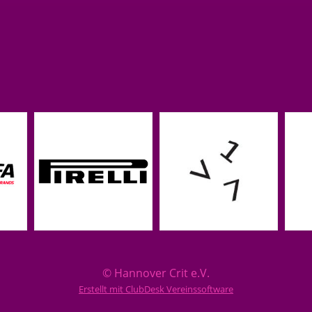
© Hannover Crit e.V.
Erstellt mit ClubDesk Vereinssoftware